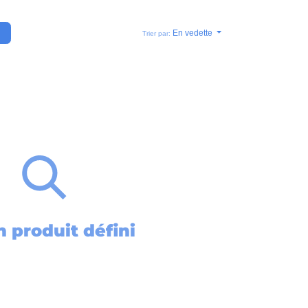
En vedette
Trier par:
 produit défini