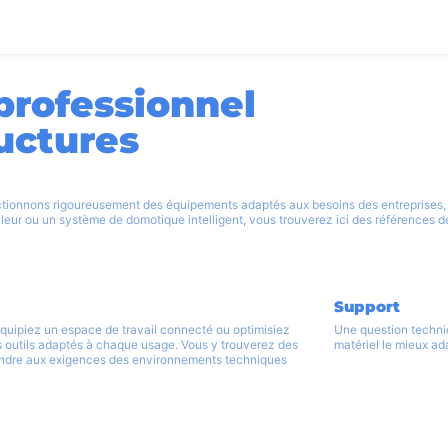
utique
Blog
Aide
Recrutement
Contactez-nous
 professionnel
ructures
tionnons rigoureusement des équipements adaptés aux besoins des entreprises, co
leur ou un système de domotique intelligent, vous trouverez ici des références de
Support
équipiez un espace de travail connecté ou optimisiez
Une question techni
s outils adaptés à chaque usage. Vous y trouverez des
matériel le mieux a
pondre aux exigences des environnements techniques