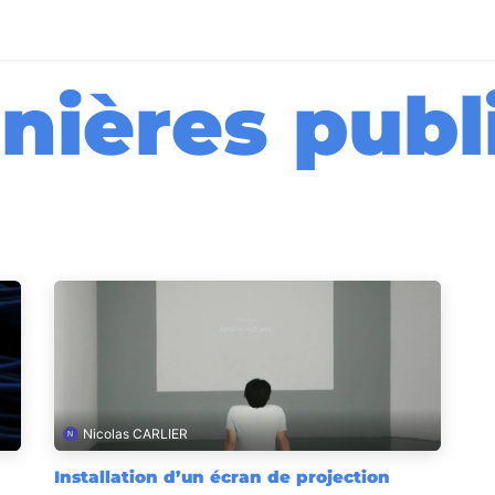
utique
Blog
Aide
Recrutement
Contactez-nous
nières publ
Nicolas CARLIER
Installation d’un écran de projection