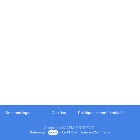
Mentions légales
Cookies
​Politique de confidentialité
Copyright © ATM-PROTECT
Généré par
- Le #1
Open Source eCommerce