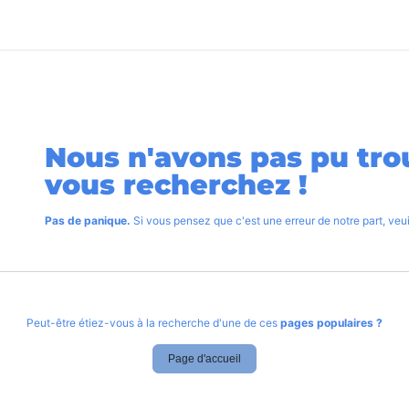
utique
Blog
Aide
Recrutement
Contactez-nous
Erreur 40
Nous n'avons pas pu tro
vous recherchez !
Pas de panique.
Si vous pensez que c'est une erreur de notre part, ve
Peut-être étiez-vous à la recherche d'une de ces
pages populaires ?
Page d'accueil