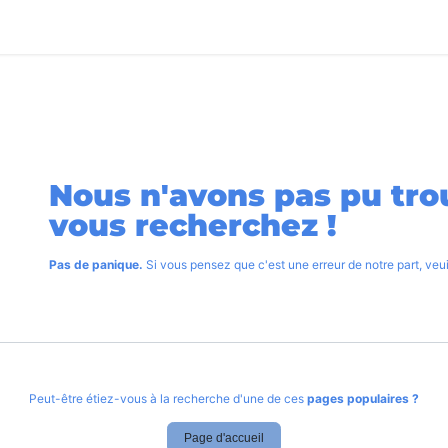
utique
Blog
Aide
Recrutement
Contactez-nous
Erreur 40
Nous n'avons pas pu tro
vous recherchez !
Pas de panique.
Si vous pensez que c'est une erreur de notre part, ve
Peut-être étiez-vous à la recherche d'une de ces
pages populaires ?
Page d'accueil